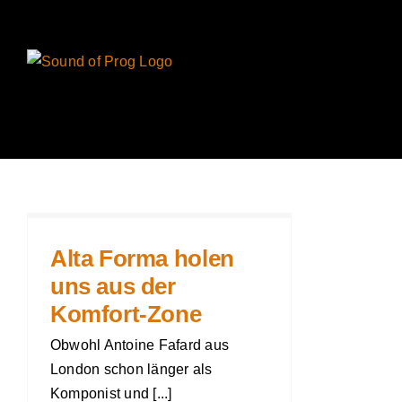
Zum
Inhalt
springen
Alta Forma holen
uns aus der
Komfort-Zone
Obwohl Antoine Fafard aus
London schon länger als
Komponist und [...]