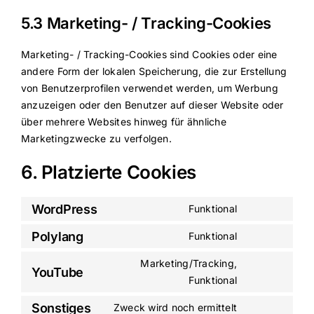
5.3 Marketing- / Tracking-Cookies
Marketing- / Tracking-Cookies sind Cookies oder eine
andere Form der lokalen Speicherung, die zur Erstellung
von Benutzerprofilen verwendet werden, um Werbung
anzuzeigen oder den Benutzer auf dieser Website oder
über mehrere Websites hinweg für ähnliche
Marketingzwecke zu verfolgen.
6. Platzierte Cookies
WordPress
Funktional
Consent
to
Polylang
Funktional
Consent
service
to
Marketing/Tracking,
wordpress
YouTube
service
Consent
Funktional
polylang
to
Sonstiges
Zweck wird noch ermittelt
service